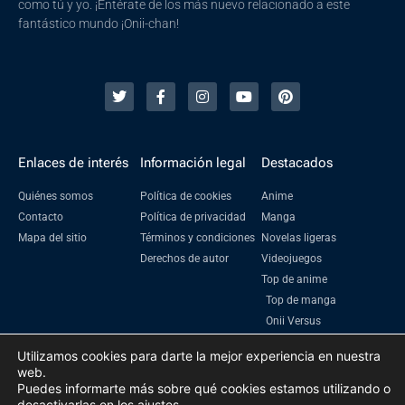
como tú y yo. ¡Entérate de los más nuevo relacionado a este
fantástico mundo ¡Onii-chan!
Enlaces de interés
Información legal
Destacados
Quiénes somos
Política de cookies
Anime
Contacto
Política de privacidad
Manga
Mapa del sitio
Términos y condiciones
Novelas ligeras
Derechos de autor
Videojuegos
Top de anime
Top de manga
Onii Versus
Utilizamos cookies para darte la mejor experiencia en nuestra
web.
Puedes informarte más sobre qué cookies estamos utilizando o
2023 Oniichanime | Todos los derechos reservados
desactivarlas en los
ajustes
.