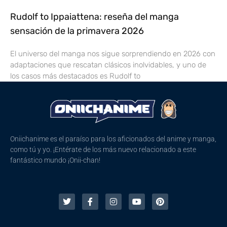
Rudolf to Ippaiattena: reseña del manga
sensación de la primavera 2026
El universo del manga nos sigue sorprendiendo en 2026 con
adaptaciones que rescatan clásicos inolvidables, y uno de
los casos más destacados es Rudolf to
Oniichanime es el paraíso para los aficionados del anime y manga,
como tú y yo. ¡Entérate de los más nuevo relacionado a este
fantástico mundo ¡Onii-chan!