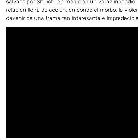
salvada por Shuichi en medio de un voraz incendio. A
relación llena de acción, en donde el morbo, la viole
devenir de una trama tan interesante e impredecibl