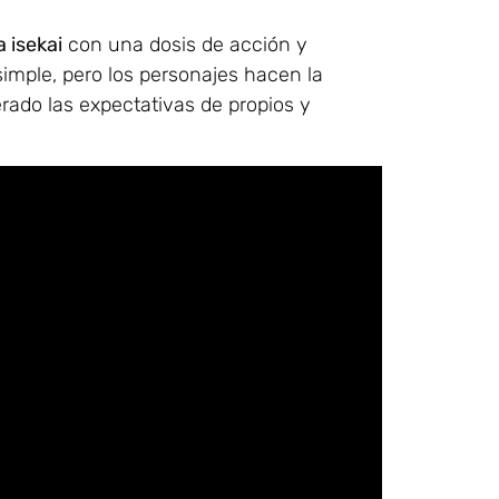
 isekai
con una dosis de acción y
s simple, pero los personajes hacen la
rado las expectativas de propios y