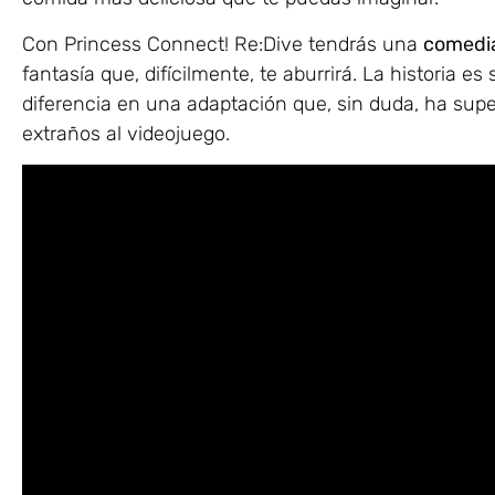
Con Princess Connect! Re:Dive tendrás una
comedia
fantasía que, difícilmente, te aburrirá. La historia e
diferencia en una adaptación que, sin duda, ha supe
extraños al videojuego.