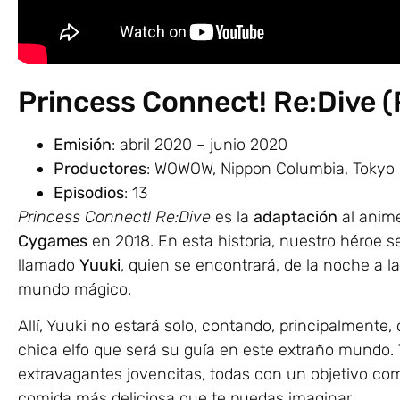
Princess Connect! Re:Dive (
Emisión
: abril 2020 – junio 2020
Productores
: WOWOW, Nippon Columbia, Tokyo
Episodios
: 13
Princess Connect! Re:Dive
es la
adaptación
al anim
Cygames
en 2018. En esta historia, nuestro héroe s
llamado
Yuuki
, quien se encontrará, de la noche a 
mundo mágico.
Allí, Yuuki no estará solo, contando, principalmente
chica elfo que será su guía en este extraño mundo. 
extravagantes jovencitas, todas con un objetivo común
comida más deliciosa que te puedas imaginar.