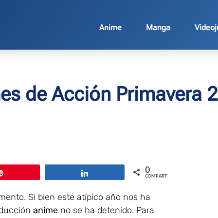
Anime
Manga
Video
es de Acción Primavera 
0
Pin
Compartir
COMPARTIR
ento. Si bien este atípico año nos ha
roducción
anime
no se ha detenido. Para