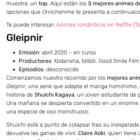
muestra, un
top
. Aquí están los
5 mejores animes d
opciones que
Oniichanime
te presenta a continuaci
Te puede interesar:
Animes románticos en Netflix [To
Gleipnir
Emisión
: abril 2020 – en curso
Productores
: Kodansha, bilibili, Good Smile Film
Episodios
: desconocido
Comenzamos nuestro recorrido por los
mejores ani
Gleipnir
, una serie que adapta el manga homónimo, c
historia de
Shuichi Kagaya
, un joven estudiante de 
Una mañana se despierta convertido en un enorme
una especie de oso monstruoso.
Shuichi está a punto de colapsar tras su inesperada
devuelve las ganas de vivir.
Claire Aoki
, quien tiene