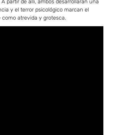
 partir de allí, ambos desarrollarán una
ncia y el terror psicológico marcan el
e como atrevida y grotesca.