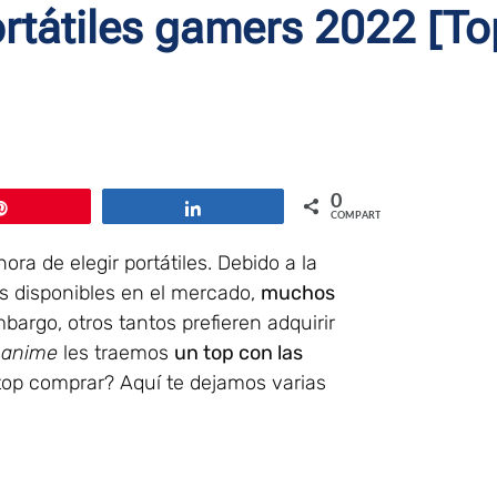
rtátiles gamers 2022 [To
0
Pin
Compartir
COMPARTIR
a de elegir portátiles. Debido a la
es disponibles en el mercado,
muchos
mbargo, otros tantos prefieren adquirir
hanime
les traemos
un top con las
top comprar? Aquí te dejamos varias