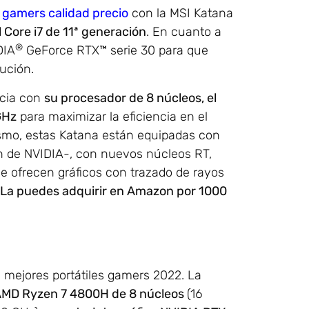
s gamers calidad precio
con la MSI Katana
 Core i7 de 11ª generación
. En cuanto a
®
DIA
GeForce RTX™ serie 30 para que
ución.
ncia con
su procesador de 8 núcleos, el
GHz
para maximizar la eficiencia en el
mismo, estas Katana están equipadas con
n de NVIDIA-, con nuevos núcleos RT,
e ofrecen gráficos con trazado de rayos
La puedes adquirir en Amazon por 1000
 mejores portátiles gamers 2022. La
AMD Ryzen 7 4800H de 8 núcleos
(16