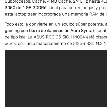
Subprocesos, Caché: 4 MB Cache, 2.9 GHz hasta 4.
3050 de 4 GB GDDR6
, ideal para correr juegos y pr
esta laptop traer incorporada una memoria RAM de
Todo esto la convierte en un equipo súper potente,
gaming con barra de iluminación Aura Sync
, el cua
de tipo isla. La ASUS ROG G513IC-HN004 está dispo
euros, con un almacenamiento de 512GB SSD M.2 N