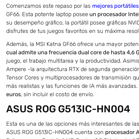
Comenzamos este repaso por las
mejores portátile
GF66. Esta potente laptop posee
un procesador Intel
su desempeño gráfico, la portátil posee gráficas NVI
disfrutes de tus juegos favoritos en su máxima resol
Además, la MSI Katna GF66 ofrece una mayor pote
cual admite una frecuencia dual core de hasta 4,6 
juego, el trabajo multitarea y la productividad. Asi
Ampere -la arquitectura RTX de segunda generació
Tensor Cores y multiprocesadores de transmisión qu
más realistas y las funciones de IA más avanzadas.
euros
, sin incluir el costo de envío.
ASUS ROG G513IC-HN004
Esta es una de las opciones más interesantes de las
ASUS ROG G513IC-HN004 cuenta con
procesador 