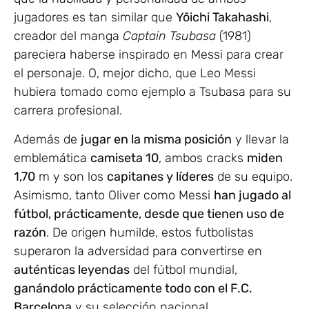
jugadores es tan similar que
Yōichi Takahashi
,
creador del manga
Captain
Tsubasa
(1981)
pareciera haberse inspirado en Messi para crear
el personaje. O, mejor dicho, que Leo Messi
hubiera tomado como ejemplo a Tsubasa para su
carrera profesional.
Además de
jugar en la misma posición
y llevar la
emblemática
camiseta 10
, ambos cracks
miden
1,70
m y son los
capitanes y líderes
de su equipo.
Asimismo, tanto Oliver como Messi
han jugado al
fútbol, prácticamente, desde que tienen uso de
razón
. De origen humilde, estos futbolistas
superaron la adversidad para convertirse en
auténticas leyendas
del fútbol mundial,
ganándolo prácticamente todo con el F.C.
Barcelona
y su selección nacional.