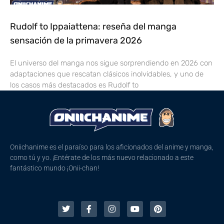
Rudolf to Ippaiattena: reseña del manga
sensación de la primavera 2026
El universo del manga nos sigue sorprendiendo en 2026 con
adaptaciones que rescatan clásicos inolvidables, y uno de
los casos más destacados es Rudolf to
Oniichanime es el paraíso para los aficionados del anime y manga,
como tú y yo. ¡Entérate de los más nuevo relacionado a este
fantástico mundo ¡Onii-chan!