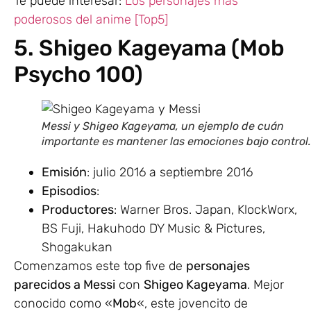
Te puede interesar:
Los personajes más
poderosos del anime [Top5]
5. Shigeo Kageyama (Mob
Psycho 100)
Messi y Shigeo Kageyama, un ejemplo de cuán
importante es mantener las emociones bajo control.
Emisión
: julio 2016 a septiembre 2016
Episodios
:
Productores
: Warner Bros. Japan, KlockWorx,
BS Fuji, Hakuhodo DY Music & Pictures,
Shogakukan
Comenzamos este top five de
personajes
parecidos a Messi
con
Shigeo Kageyama
. Mejor
conocido como «
Mob
«, este jovencito de