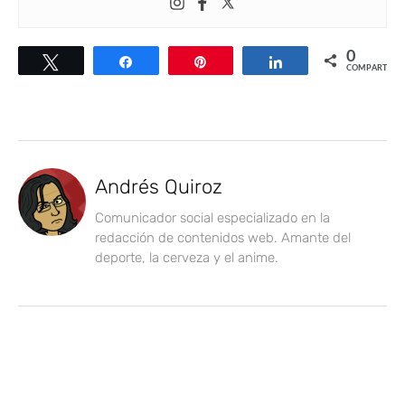
0
Twittear
Compartir
Pin
Compartir
COMPARTIR
Andrés Quiroz
Comunicador social especializado en la
redacción de contenidos web. Amante del
deporte, la cerveza y el anime.