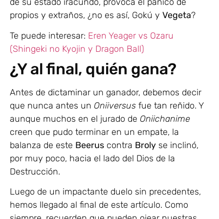
de su estado iracundo, provoca el pánico de
propios y extraños, ¿no es así, Gokú y
Vegeta
?
Te puede interesar:
Eren Yeager vs Ozaru
(Shingeki no Kyojin y Dragon Ball)
¿Y al final, quién gana?
Antes de dictaminar un ganador, debemos decir
que nunca antes un
Oniiversus
fue tan reñido. Y
aunque muchos en el jurado de
Oniichanime
creen que pudo terminar en un empate, la
balanza de este
Beerus
contra
Broly
se inclinó,
por muy poco, hacia el lado del Dios de la
Destrucción.
Luego de un impactante duelo sin precedentes,
hemos llegado al final de este artículo. Como
siempre, recuerden que pueden ojear nuestras