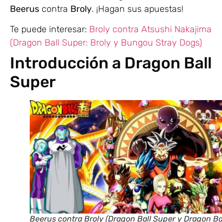
Beerus
contra
Broly
. ¡Hagan sus apuestas!
Te puede interesar:
Broly contra Atsushi Nakajima
(Dragon Ball Super: Broly y Bungou Stray Dogs)
Introducción a Dragon Ball
Super
Beerus contra Broly (Dragon Ball Super y Dragon Ba