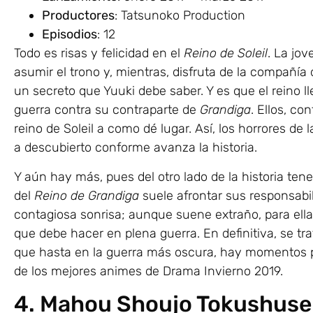
Productores
: Tatsunoko Production
Episodios
: 12
Todo es risas y felicidad en el
Reino de Soleil
. La jov
asumir el trono y, mientras, disfruta de la compañía 
un secreto que Yuuki debe saber. Y es que el reino
guerra contra su contraparte de
Grandiga
. Ellos, co
reino de Soleil a como dé lugar. Así, los horrores d
a descubierto conforme avanza la historia.
Y aún hay más, pues del otro lado de la historia te
del
Reino de Grandiga
suele afrontar sus responsabil
contagiosa sonrisa; aunque suene extraño, para ella
que debe hacer en plena guerra. En definitiva, se 
que hasta en la guerra más oscura, hay momentos par
de los mejores animes de Drama Invierno 2019.
4. Mahou Shoujo Tokushusen