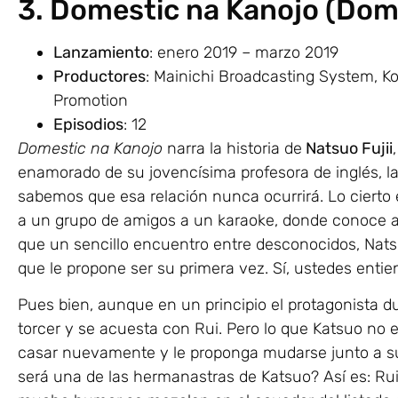
3. Domestic na Kanojo (Dome
Lanzamiento
: enero 2019 – marzo 2019
Productores
: Mainichi Broadcasting System, Ko
Promotion
Episodios
: 12
Domestic na Kanojo
narra la historia de
Natsuo Fujii
enamorado de su jovencísima profesora de inglés, l
sabemos que esa relación nunca ocurrirá. Lo cierto
a un grupo de amigos a un karaoke, donde conoce 
que un sencillo encuentro entre desconocidos, Nat
que le propone ser su primera vez. Sí, ustedes entie
Pues bien, aunque en un principio el protagonista d
torcer y se acuesta con Rui. Pero lo que Katsuo no 
casar nuevamente y le proponga mudarse junto a su
será una de las hermanastras de Katsuo? Así es: Ru