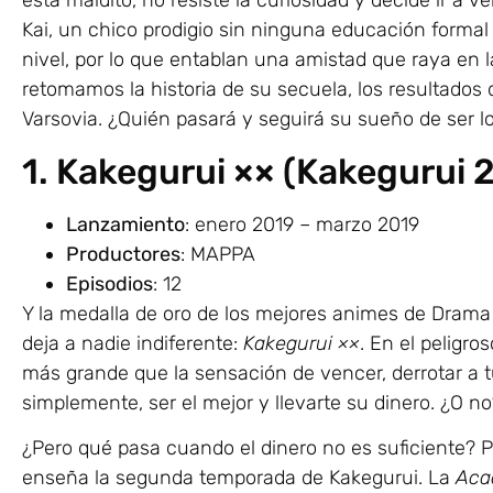
está maldito, no resiste la curiosidad y decide ir 
Kai, un chico prodigio sin ninguna educación forma
nivel, por lo que entablan una amistad que raya en 
retomamos la historia de su secuela, los resultados 
Varsovia. ¿Quién pasará y seguirá su sueño de ser l
1. Kakegurui ×× (Kakegurui 
Lanzamiento
: enero 2019 – marzo 2019
Productores
: MAPPA
Episodios
: 12
Y la medalla de oro de los mejores animes de Drama 
deja a nadie indiferente:
Kakegurui ××
. En el peligr
más grande que la sensación de vencer, derrotar a t
simplemente, ser el mejor y llevarte su dinero. ¿O no
¿Pero qué pasa cuando el dinero no es suficiente? 
enseña la segunda temporada de Kakegurui. La
Aca