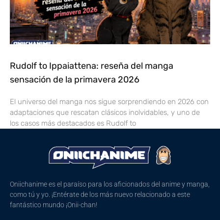
Rudolf to Ippaiattena: reseña del manga
sensación de la primavera 2026
El universo del manga nos sigue sorprendiendo en 2026 con
adaptaciones que rescatan clásicos inolvidables, y uno de
los casos más destacados es Rudolf to
Oniichanime es el paraíso para los aficionados del anime y manga,
como tú y yo. ¡Entérate de los más nuevo relacionado a este
fantástico mundo ¡Onii-chan!