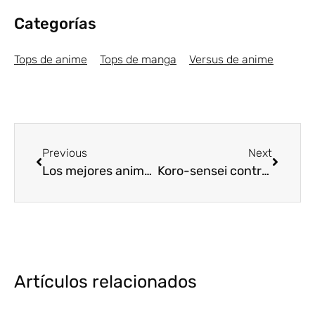
Categorías
Tops de anime
Tops de manga
Versus de anime
Previous
Next
Los mejores animes Psicológicos de 2018 [Top5]
Koro-sensei contra All Might (Ansatsu Kyoushitsu y Boku no Hero Academia)
Artículos relacionados