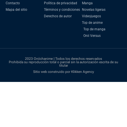
Contacto
Política de privacidad
Manga
Mapa del sitio
Términos y condiciones
Novelas ligeras
Derechos de autor
Videojuegos
Top de anime
Top de manga
Onii Versus
2023 Oniichanime | Todos los derechos reservados
Prohibida su reproducción total o parcial sin la autorización escrita de su
titular
Sitio web construido por Klikken Agency