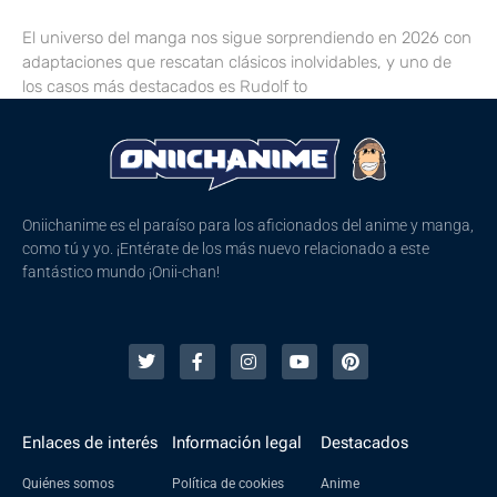
El universo del manga nos sigue sorprendiendo en 2026 con
adaptaciones que rescatan clásicos inolvidables, y uno de
los casos más destacados es Rudolf to
Oniichanime es el paraíso para los aficionados del anime y manga,
como tú y yo. ¡Entérate de los más nuevo relacionado a este
fantástico mundo ¡Onii-chan!
Enlaces de interés
Información legal
Destacados
Quiénes somos
Política de cookies
Anime