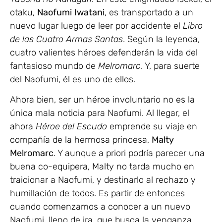
otaku,
Naofumi
Iwatani
, es transportado a un
nuevo lugar luego de leer por accidente el
Libro
de las Cuatro Armas Santas
. Según la leyenda,
cuatro valientes héroes defenderán la vida del
fantasioso mundo de
Melromarc
. Y, para suerte
del Naofumi, él es uno de ellos.
Ahora bien, ser un héroe involuntario no es la
única mala noticia para Naofumi. Al llegar, el
ahora
Héroe del Escudo
emprende su viaje en
compañía de la hermosa princesa,
Malty
Melromarc
. Y aunque a priori podría parecer una
buena co-equipera, Malty no tarda mucho en
traicionar a Naofumi, y destinarlo al rechazo y
humillación de todos. Es partir de entonces
cuando comenzamos a conocer a un nuevo
Naofumi, lleno de ira, que busca la venganza