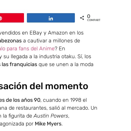
0
Pin
Compartir
COMPARTIR
vendidos en EBay y Amazon en los
cabezonas
a cautivar a millones de
alo para fans del Anime
? En
u llegada a la industria otaku. Sí, los
las franquicias
que se unen a la moda
nsación del momento
les de los años 90
, cuando en 1998 el
na de restaurantes, salió al mercado. Un
la figurita de
Austin Powers
,
otagonizada por
Mike Myers
.