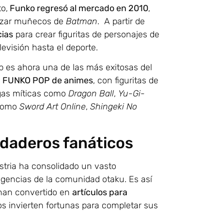
o,
Funko regresó al mercado en 2010
,
nzar muñecos de
Batman
. A partir de
cias
para crear figuritas de personajes de
levisión hasta el deporte.
p es ahora una de las más exitosas del
r
FUNKO POP de animes
, con figuritas de
gas míticas como
Dragon Ball
,
Yu-Gi-
 como
Sword Art Online
,
Shingeki No
daderos fanáticos
stria ha consolidado un vasto
igencias de la comunidad otaku. Es así
 han convertido en
artículos para
 invierten fortunas para completar sus