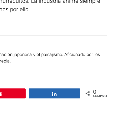
 muñequitos. La industria anime siempre
os por ello.
ación japonesa y el paisajismo. Aficionado por los
media.
0
Pin
Compartir
COMPARTIR