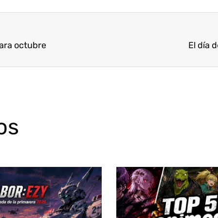
para octubre
El día 
os