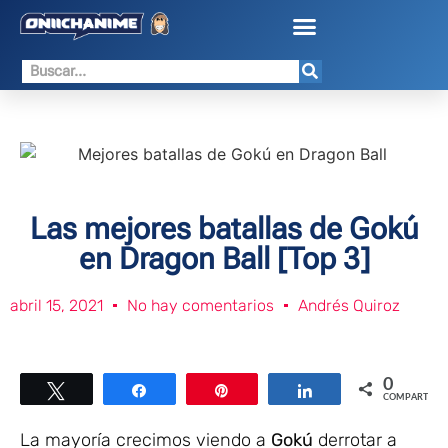
Las mejores batallas de Gokú
en Dragon Ball [Top 3]
abril 15, 2021
No hay comentarios
Andrés Quiroz
0
Twittear
Compartir
Pin
Compartir
COMPARTIR
La mayoría crecimos viendo a
Gokú
derrotar a