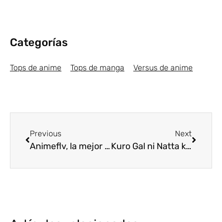
Categorías
Tops de anime
Tops de manga
Versus de anime
Previous
Next
Animeflv, la mejor app para ver animes en casa
Kuro Gal ni Natta kara Shinyuu to Yattemita tendrá versión anime