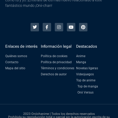
como tú y yo. ¡Entérate de los más nuevo relacionado a este
fantástico mundo ¡Onii-chan!
Enlaces de interés
Información legal
Destacados
Quiénes somos
Política de cookies
Anime
Contacto
Política de privacidad
Manga
Mapa del sitio
Términos y condiciones
Novelas ligeras
Derechos de autor
Videojuegos
Top de anime
Top de manga
Onii Versus
2023 Oniichanime | Todos los derechos reservados
Prohibida su reproducción total o parcial sin la autorización escrita de su