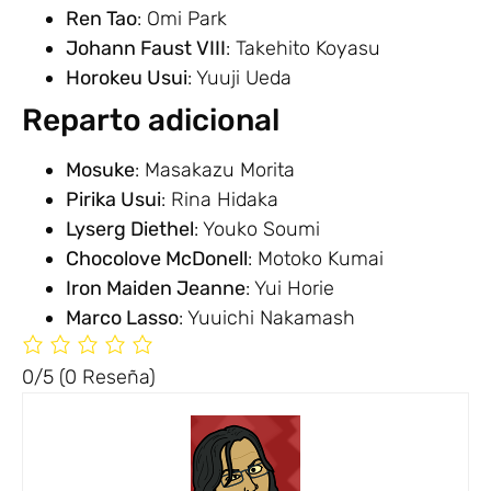
Ren Tao
: Omi Park
Johann Faust VIII
: Takehito Koyasu
Horokeu Usui
: Yuuji Ueda
Reparto adicional
Mosuke
: Masakazu Morita
Pirika Usui
: Rina Hidaka
Lyserg Diethel
: Youko Soumi
Chocolove McDonell
: Motoko Kumai
Iron Maiden Jeanne
: Yui Horie
Marco Lasso
: Yuuichi Nakamash
0/5
(0 Reseña)