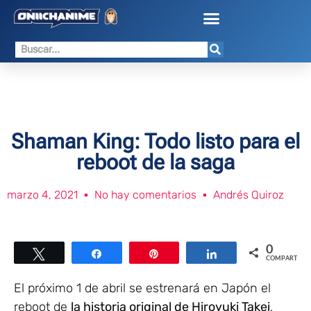
Shaman King: Todo listo para el
reboot de la saga
marzo 4, 2021
No hay comentarios
Andrés Quiroz
0
Twittear
Compartir
Pin
Compartir
COMPARTIR
El próximo 1 de abril se estrenará en Japón el
reboot de
la historia original de Hiroyuki Takei
,