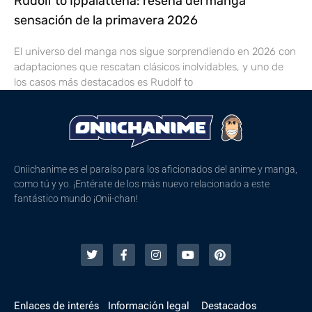
Rudolf to Ippaiattena: reseña del manga
sensación de la primavera 2026
El universo del manga nos sigue sorprendiendo en 2026 con
adaptaciones que rescatan clásicos inolvidables, y uno de
los casos más destacados es Rudolf to
Oniichanime es el paraíso para los aficionados del anime y manga,
como tú y yo. ¡Entérate de los más nuevo relacionado a este
fantástico mundo ¡Onii-chan!
Enlaces de interés
Información legal
Destacados