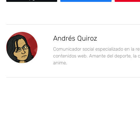
Andrés Quiroz
Comunicador social especializado en la r
contenidos web. Amante del deporte, la c
anime.