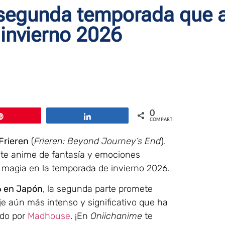
 segunda temporada que a
invierno 2026
0
Pin
Compartir
COMPARTIR
Frieren
(
Frieren: Beyond Journey’s End
).
ste anime de fantasía y emociones
 magia en la temporada de invierno 2026.
6 en Japón
, la segunda parte promete
e aún más intenso y significativo que ha
ido por
Madhouse
. ¡En
Oniichanime
te