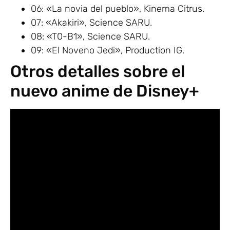
06: «La novia del pueblo», Kinema Citrus.
07: «Akakiri», Science SARU.
08: «T0-B1», Science SARU.
09: «El Noveno Jedi», Production IG.
Otros detalles sobre el
nuevo anime de Disney+