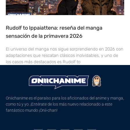
Rudolf to Ippaiattena: reseña del manga
sensación de la primavera 2026
El universo del manga nos sigue sorprendiendo en 2026 con
adaptaciones que rescatan clásicos inolvidables, y uno de
los casos más destacados es Rudolf to
Oniichanime es el paraíso para los aficionados del anime y manga,
como tú y yo. ¡Entérate de los más nuevo relacionado a este
fantástico mundo ¡Onii-chan!