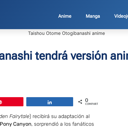
Anime
Manga
Video
nashi tendrá versión an
0
Pin
Compartir
COMPARTIR
den Fairytale
) recibirá su adaptación al
Pony Canyon
, sorprendió a los fanáticos