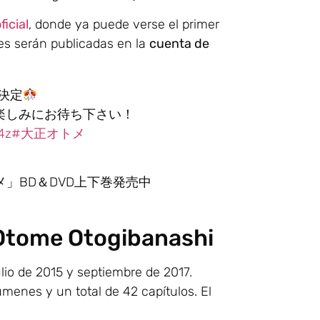
ficial
, donde ya puede verse el primer
nes serán publicadas en la
cuenta de
決定
楽しみにお待ち下さい！
4z
#大正オトメ
」BD＆DVD上下巻発売中
 Otome Otogibanashi
ulio de 2015 y septiembre de 2017.
úmenes y un total de 42 capítulos. El