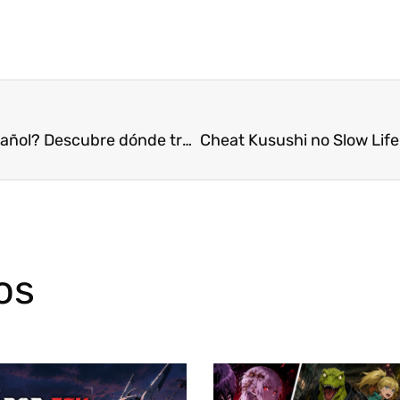
¿Quieres leer tus mangas y novelas ligeras en español? Descubre dónde traducir japonés
os