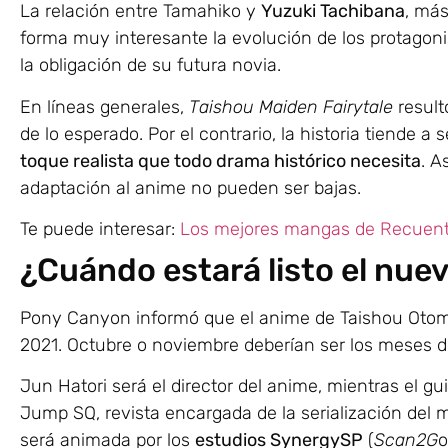
La relación entre Tamahiko y
Yuzuki Tachibana
, más
forma muy interesante la evolución de los protagoni
la obligación de su futura novia.
En líneas generales,
Taishou Maiden Fairytale
result
de lo esperado. Por el contrario, la historia tiende 
toque realista que todo drama histórico necesita
. A
adaptación al anime no pueden ser bajas.
Te puede interesar:
Los mejores mangas de Recuento
¿Cuándo estará listo el nue
Pony Canyon informó que el anime de Taishou Otome 
2021. Octubre o noviembre deberían ser los meses de
Jun Hatori será el director del anime, mientras el g
Jump SQ, revista encargada de la serialización del 
será animada por los
estudios SynergySP
(
Scan2G
o