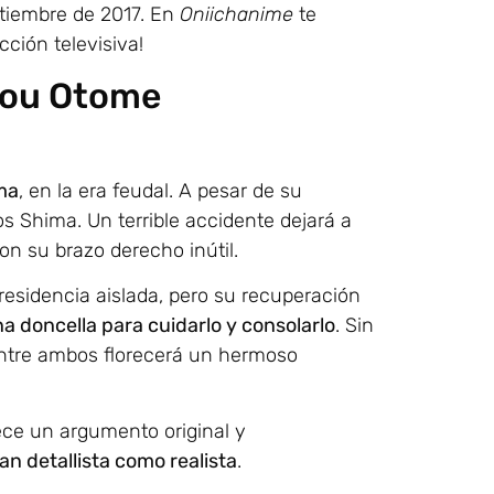
ptiembre de 2017. En
Oniichanime
te
ción televisiva!
shou Otome
ma
, en la era feudal. A pesar de su
los Shima. Un terrible accidente dejará a
con su brazo derecho inútil.
residencia aislada, pero su recuperación
na doncella para cuidarlo y consolarlo
. Sin
ntre ambos florecerá un hermoso
rece un argumento original y
n detallista como realista
.