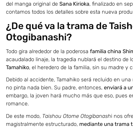
del manga original de
Sana Kirioka
, finalizado en se
contamos todos los detalles sobre esta nueva produc
¿De qué va la trama de Tai
Otogibanashi?
Todo gira alrededor de la poderosa
familia china
Shi
acaudalado linaje, la tragedia nublará el destino de 
Tamahiko
, el heredero de la familia, sin su madre y 
Debido al accidente, Tamahiko será recluido en una 
no pinta nada bien. Su padre, entonces,
enviará a u
embargo, la joven hará mucho más que eso, pues e
romance.
De este modo,
Taishou Otome Otogibanash
i nos of
magistralmente estructurado,
mediante una trama ta