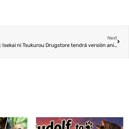
Next
Cheat Kusushi no Slow Life: Isekai ni Tsukurou Drugstore tendrá versión anime