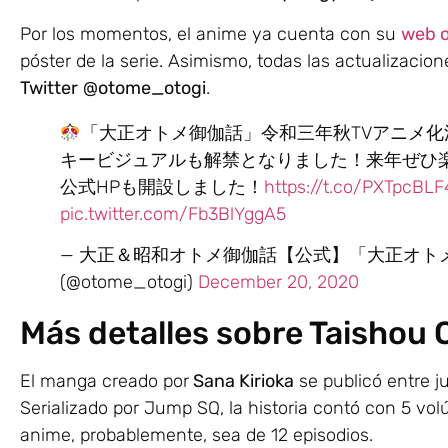
Por los momentos, el anime ya cuenta con su
web o
póster de la serie. Asimismo, todas las actualizacio
Twitter
@otome_otogi
.
「大正オトメ御伽話」令和三年秋TVアニメ化
キービジュアルも解禁となりました！来年ぜひ
公式HPも開設しました！
https://t.co/PXTpcBLF
pic.twitter.com/Fb3BlYggA5
— 大正＆昭和オトメ御伽話【公式】「大正オトメ
(@otome_otogi)
December 20, 2020
Más detalles sobre Taishou
El manga creado por
Sana Kirioka
se publicó entre j
Serializado por Jump SQ, la historia contó con 5 vol
anime, probablemente, sea de 12 episodios.