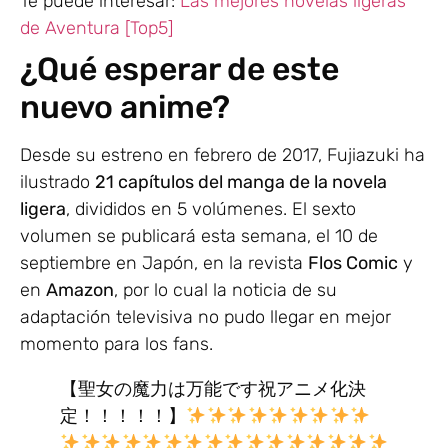
Te puede interesar:
Las mejores novelas ligeras
de Aventura [Top5]
¿Qué esperar de este
nuevo anime?
Desde su estreno en febrero de 2017, Fujiazuki ha
ilustrado
21 capítulos del manga de la novela
ligera
, divididos en 5 volúmenes. El sexto
volumen se publicará esta semana, el 10 de
septiembre en Japón, en la revista
Flos Comic
y
en
Amazon
, por lo cual la noticia de su
adaptación televisiva no pudo llegar en mejor
momento para los fans.
【聖女の魔力は万能です祝アニメ化決
定！！！！！】