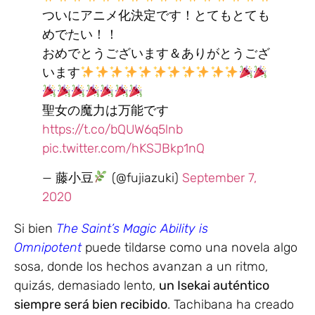
ついにアニメ化決定です！とてもとても
めでたい！！
おめでとうございます＆ありがとうござ
います
聖女の魔力は万能です
https://t.co/bQUW6q5lnb
pic.twitter.com/hKSJBkp1nQ
— 藤小豆
(@fujiazuki)
September 7,
2020
Si bien
T
he Saint’s Magic Ability is
Omnipotent
puede tildarse como una novela algo
sosa, donde los hechos avanzan a un ritmo,
quizás, demasiado lento,
un Isekai auténtico
siempre será bien recibido
. Tachibana ha creado