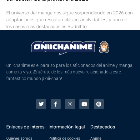
El universo del manga nos sigue sorprendiendo en 2026 con
adaptaciones que rescatan clásicos inolvidables, y uno de
los casos más destacados es Rudolf to
Oniichanime es el paraíso para los aficionados del anime y manga,
como tú y yo. ¡Entérate de los más nuevo relacionado a este
fantástico mundo ¡Onii-chan!
Enlaces de interés
Información legal
Destacados
Quiénes somos
Política de cookies
Anime