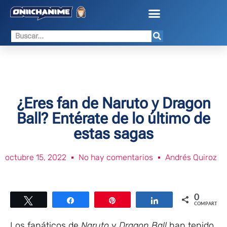
¿Eres fan de Naruto y Dragon
Ball? Entérate de lo último de
estas sagas
octubre 15, 2022
No hay comentarios
Andrés Quiroz
0
Twittear
Compartir
Pin
Compartir
COMPARTIR
Los fanáticos de
Naruto
y
Dragon Ball
han tenido