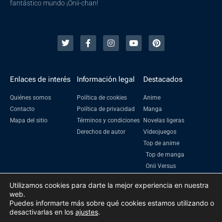
fantástico mundo ¡Onii-chan!
Enlaces de interés
Información legal
Destacados
Quiénes somos
Política de cookies
Anime
Contacto
Política de privacidad
Manga
Mapa del sitio
Términos y condiciones
Novelas ligeras
Derechos de autor
Videojuegos
Top de anime
Top de manga
Onii Versus
Utilizamos cookies para darte la mejor experiencia en nuestra
web.
Puedes informarte más sobre qué cookies estamos utilizando o
2023 Oniichanime | Todos los derechos reservados
desactivarlas en los
ajustes
.
Prohibida su reproducción total o parcial sin la autorización escrita de su
titular