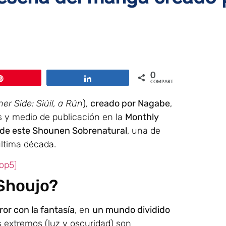
0
Pin
Compartir
COMPARTIR
er Side: Siúil, a Rún
),
creado por Nagabe
,
os y medio de publicación en la
Monthly
 de este Shounen Sobrenatural
, una de
última década.
op5]
 Shoujo?
rror con la fantasía
, en
un mundo dividido
 extremos (luz y oscuridad) son