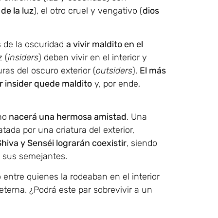
 de la luz
), el otro cruel y vengativo (
dios
s de la oscuridad
a vivir maldito en el
z (
insiders
) deben vivir en el interior y
ras del oscuro exterior (
outsiders
).
El más
r insider quede maldito
y, por ende,
no
nacerá una hermosa amistad
. Una
atada por una criatura del exterior,
Shiva y Senséi lograrán coexistir
, siendo
 sus semejantes.
entre quienes la rodeaban en el interior
eterna. ¿Podrá este par sobrevivir a un