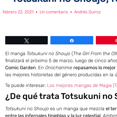
febrero 22, 2021
Un comentario
Andrés Quiroz
Twittear
Compartir
El manga
Totsukuni no Shoujo
(
The Girl From the Oth
finalizará el próximo 5 de marzo, luego de cinco añ
Comic Garden
. En
Oniichanime
repasamos lo mejor
las mejores historietas del género producidas en la 
Te puede interesar:
Los mejores mangas de Magia [T
¿De qué trata Totsukuni no
Totsukuni no Shoujo
es un manga que mezcla
el te
entre las infernales tinieblas y la luz celestial
. Ambos