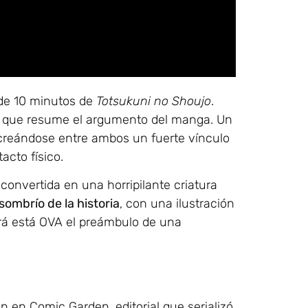
 de 10 minutos de
Totsukuni no Shoujo
.
que resume el argumento del manga. Un
 creándose entre ambos un fuerte vínculo
acto físico.
 convertida en una horripilante criatura
sombrío de la historia
, con una ilustración
Será está OVA el preámbulo de una
in en Comic Garden, editorial que serializó