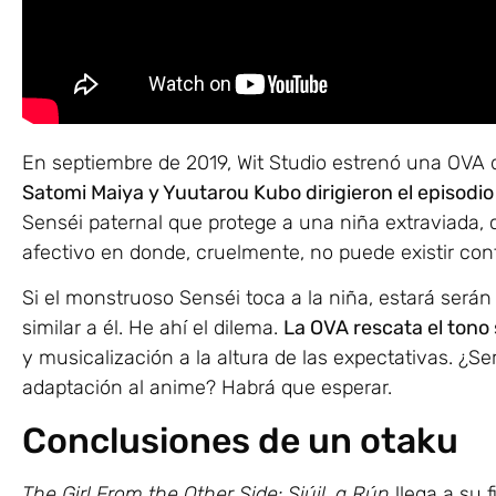
En septiembre de 2019, Wit Studio estrenó una OVA
Satomi Maiya y Yuutarou Kubo dirigieron el episodio
Senséi paternal que protege a una niña extraviada,
afectivo en donde, cruelmente, no puede existir cont
Si el monstruoso Senséi toca a la niña, estará serán
similar a él. He ahí el dilema.
La OVA rescata el tono 
y musicalización a la altura de las expectativas. ¿
adaptación al anime? Habrá que esperar.
Conclusiones de un otaku
The Girl From the Other Side: Siúil, a Rún
llega a su f