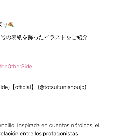
返り
2月号の表紙を飾ったイラストをご紹介
theOtherSide
.
)【official】 (@totsukunishoujo)
ncillo. Inspirada en cuentos nórdicos, el
relación entre los protagonistas