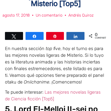
Misterio [Top5]
agosto 17, 2018
Un comentario
Andrés Quiroz
0
Twittear
Compartir
Pin
Compartir
COMPARTIR
En nuestra sección
top five
, hoy el turno es para
las mejores novelas ligeras de Misterio. Si lo tuyo
es la literatura animada y las historias inciertas
con finales estremecedores, este listado es para
ti. Veamos qué opciones tiene preparado el panel
otaku de
Oniichanime
. ¡Comencemos!
Te puede interesar:
Las mejores novelas ligeras
de Ciencia ficción [Top5]
5. Lord El-Melloi II-sei no