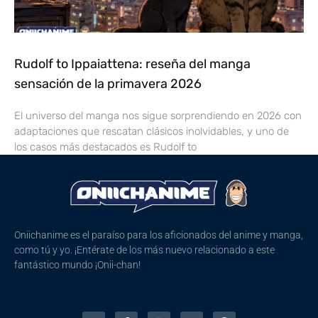
Rudolf to Ippaiattena: reseña del manga
sensación de la primavera 2026
El universo del manga nos sigue sorprendiendo en 2026 con
adaptaciones que rescatan clásicos inolvidables, y uno de
los casos más destacados es Rudolf to
Oniichanime es el paraíso para los aficionados del anime y manga,
como tú y yo. ¡Entérate de los más nuevo relacionado a este
fantástico mundo ¡Onii-chan!