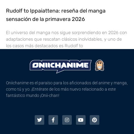
Rudolf to Ippaiattena: reseña del manga
sensación de la primavera 2026
El universo del manga nos sigue sorprendiendo en 2026 con
adaptaciones que rescatan clásicos inolvidables, y uno de
los casos más destacados es Rudolf to
Oniichanime es el paraíso para los aficionados del anime y manga,
como tú y yo. ¡Entérate de los más nuevo relacionado a este
fantástico mundo ¡Onii-chan!