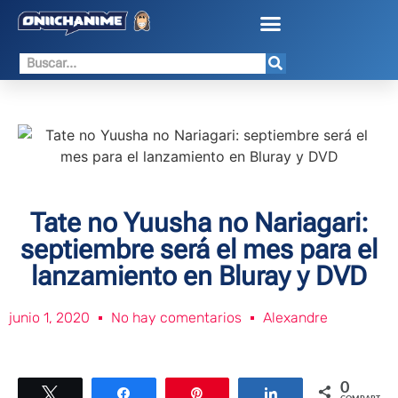
Tate no Yuusha no Nariagari:
septiembre será el mes para el
lanzamiento en Bluray y DVD
junio 1, 2020
No hay comentarios
Alexandre
0
Twittear
Compartir
Pin
Compartir