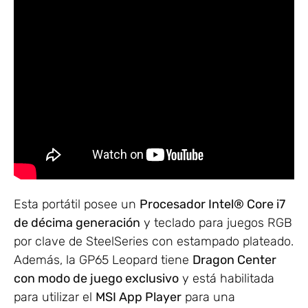
Esta portátil posee un
Procesador Intel® Core i7
de décima generación
y teclado para juegos RGB
por clave de SteelSeries con estampado plateado.
Además, la GP65 Leopard tiene
Dragon Center
con modo de juego exclusivo
y está habilitada
para utilizar el
MSI App Player
para una