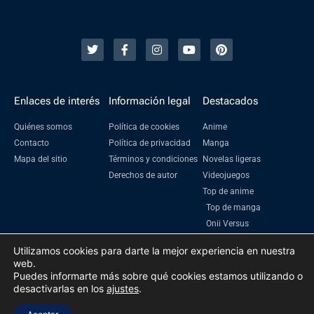
Enlaces de interés
Información legal
Destacados
Quiénes somos
Política de cookies
Anime
Contacto
Política de privacidad
Manga
Mapa del sitio
Términos y condiciones
Novelas ligeras
Derechos de autor
Videojuegos
Top de anime
Top de manga
Onii Versus
Utilizamos cookies para darte la mejor experiencia en nuestra
web.
Puedes informarte más sobre qué cookies estamos utilizando o
2023 Oniichanime | Todos los derechos reservados
desactivarlas en los
ajustes
.
Prohibida su reproducción total o parcial sin la autorización escrita de su
titular
Sitio web construido por Klikken Agency