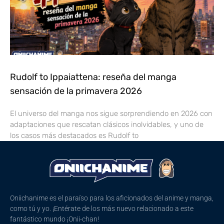
Rudolf to Ippaiattena: reseña del manga
sensación de la primavera 2026
El universo del manga nos sigue sorprendiendo en 2026 con
adaptaciones que rescatan clásicos inolvidables, y uno de
los casos más destacados es Rudolf to
Oniichanime es el paraíso para los aficionados del anime y manga,
como tú y yo. ¡Entérate de los más nuevo relacionado a este
fantástico mundo ¡Onii-chan!