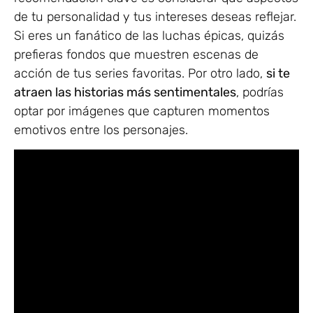
de tu personalidad y tus intereses deseas reflejar.
Si eres un fanático de las luchas épicas, quizás
prefieras fondos que muestren escenas de
acción de tus series favoritas. Por otro lado,
si te
atraen las historias más sentimentales
, podrías
optar por imágenes que capturen momentos
emotivos entre los personajes.