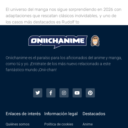
El universo del manga nos sigue sorprendiendo en 2026 con
adaptaciones que rescatan clásicos inolvidables, y uno de
los casos más destacados es Rudolf to
Oniichanime es el paraíso para los aficionados del anime y manga,
como tú y yo. ¡Entérate de los más nuevo relacionado a este
fantástico mundo ¡Onii-chan!
Enlaces de interés
Información legal
Destacados
Quiénes somos
Política de cookies
Anime