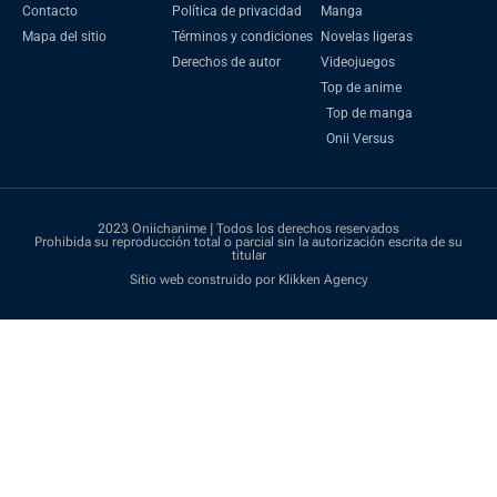
Contacto
Política de privacidad
Manga
Mapa del sitio
Términos y condiciones
Novelas ligeras
Derechos de autor
Videojuegos
Top de anime
Top de manga
Onii Versus
2023 Oniichanime | Todos los derechos reservados
Prohibida su reproducción total o parcial sin la autorización escrita de su
titular
Sitio web construido por Klikken Agency