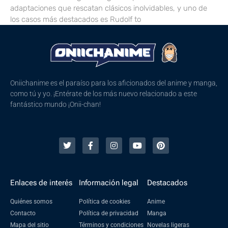
adaptaciones que rescatan clásicos inolvidables, y uno de
los casos más destacados es Rudolf to
Oniichanime es el paraíso para los aficionados del anime y manga,
como tú y yo. ¡Entérate de los más nuevo relacionado a este
fantástico mundo ¡Onii-chan!
Enlaces de interés
Información legal
Destacados
Quiénes somos
Política de cookies
Anime
Contacto
Política de privacidad
Manga
Mapa del sitio
Términos y condiciones
Novelas ligeras