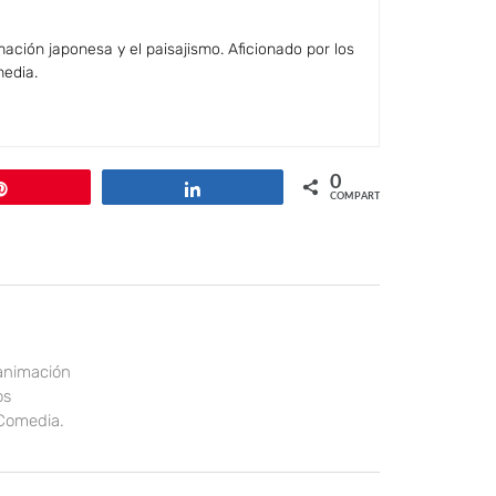
ación japonesa y el paisajismo. Aficionado por los
media.
0
Pin
Compartir
COMPARTIR
 animación
os
 Comedia.