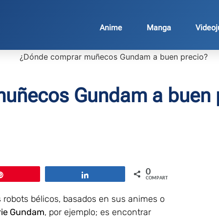
Anime
Manga
Video
uñecos Gundam a buen 
0
Pin
Compartir
COMPARTIR
 robots bélicos, basados en sus animes o
rie Gundam
, por ejemplo; es encontrar