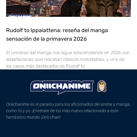
Rudolf to Ippaiattena: reseña del manga
sensación de la primavera 2026
El universo del manga nos sigue sorprendiendo en 2026 con
adaptaciones que rescatan clásicos inolvidables, y uno de
los casos más destacados es Rudolf to
Oniichanime es el paraíso para los aficionados del anime y manga,
como tú y yo. ¡Entérate de los más nuevo relacionado a este
fantástico mundo ¡Onii-chan!