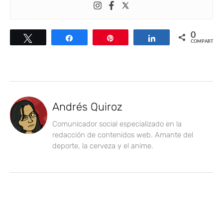
0
Twittear
Compartir
Pin
Compartir
COMPARTIR
Andrés Quiroz
Comunicador social especializado en la
redacción de contenidos web. Amante del
deporte, la cerveza y el anime.