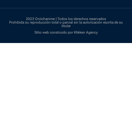
2023 Oniichanime | Todos los derechos reservados
Prohibida su reproducción total o parcial sin la autorización escrita de su
titular
Sitio web construido por Klikken Agency