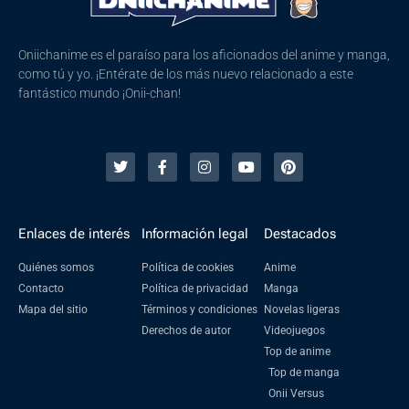
Oniichanime es el paraíso para los aficionados del anime y manga,
como tú y yo. ¡Entérate de los más nuevo relacionado a este
fantástico mundo ¡Onii-chan!
Enlaces de interés
Información legal
Destacados
Quiénes somos
Política de cookies
Anime
Contacto
Política de privacidad
Manga
Mapa del sitio
Términos y condiciones
Novelas ligeras
Derechos de autor
Videojuegos
Top de anime
Top de manga
Onii Versus