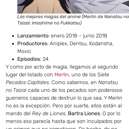
Las mejores magas del anime (Merlin de Nanatsu no
Taizai: Imashime no Fukkatsu)
Lanzamiento
: enero 2018 – junio 2018
Productores
: Aniplex, Dentsu, Kodansha,
Movic
Episodios
: 24
Y como por acto de magia, llegamos al segundo
lugar del listado con
Merlin
, uno de los S
iete
Pecados Capitales.
Como sabemos, en
Nanatsu
no Taizai
cada uno de los pecados son poderosos
guerreros capaces de destruir lo que sea. Y Merlin
no es la excepción. Pero por suerte, ellos están al
mando del
Rey de Liones
,
Bartra Liones
. O por lo
menos eso parecía hasta que son inculpados por
un crimen que no cometieron. De hecho, de no