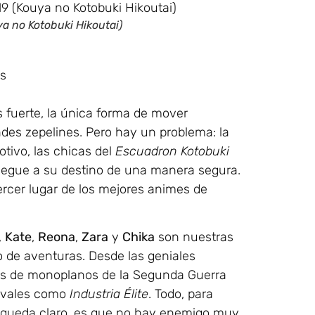
a no Kotobuki Hikoutai)
ts
 fuerte, la única forma de mover
des zepelines. Pero hay un problema: la
tivo, las chicas del
Escuadron Kotobuki
llegue a su destino de una manera segura.
tercer lugar de los mejores animes de
,
Kate
,
Reona
,
Zara
y
Chika
son nuestras
 de aventuras. Desde las geniales
nes de monoplanos de la Segunda Guerra
rivales como
Industria Élite
. Todo, para
go queda claro, es que no hay enemigo muy