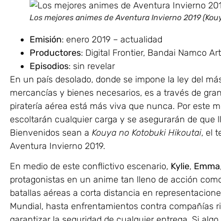
Los mejores animes de Aventura Invierno 2019 (Kouy
Emisión
: enero 2019 – actualidad
Productores
: Digital Frontier, Bandai Namco Ar
Episodios
: sin revelar
En un país desolado, donde se impone la ley del más
mercancías y bienes necesarios, es a través de gran
piratería aérea está más viva que nunca. Por este mo
escoltarán cualquier carga y se asegurarán de que 
Bienvenidos sean a
Kouya no Kotobuki Hikoutai
, el 
Aventura Invierno 2019.
En medio de este conflictivo escenario,
Kylie
,
Emma
protagonistas en un anime tan lleno de acción como
batallas aéreas a corta distancia en representacio
Mundial, hasta enfrentamientos contra compañías 
garantizar la seguridad de cualquier entrega. Si al