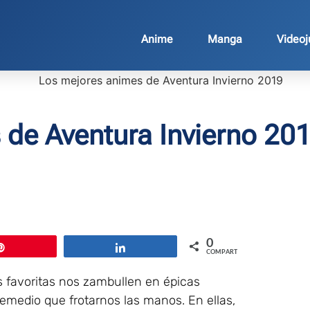
Anime
Manga
Video
 de Aventura Invierno 20
0
Pin
Compartir
COMPARTIR
s favoritas nos zambullen en épicas
medio que frotarnos las manos. En ellas,