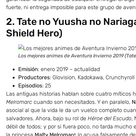
fuerte, ni entrega imposible para este grupo de aven
2. Tate no Yuusha no Nariaga
Shield Hero)
Los mejores animes de Aventura Invierno 2019 (Tate
Emisión
: enero 2019 – actualidad
Productores
: Glovision, Kadokawa, Crunchyrol
Episodios
: 25
Las antiguas historias hablan sobre cuatro míticos
Melromarc
cuando son necesitados. Y en paralelo,
N
asocial al que la vida le da un vuelco completo cua
salvadores. Ahora, bajo su rol de
Héroe del Escudo
,
débil de todos; y por si fuera poco, no tarda mucho
la princesa
Malty Melromarc
lo acusa falsamente de 