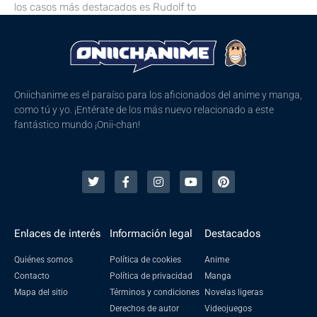
los casos más destacados es Rudolf to
Oniichanime es el paraíso para los aficionados del anime y manga,
como tú y yo. ¡Entérate de los más nuevo relacionado a este
fantástico mundo ¡Onii-chan!
Enlaces de interés
Información legal
Destacados
Quiénes somos
Política de cookies
Anime
Contacto
Política de privacidad
Manga
Mapa del sitio
Términos y condiciones
Novelas ligeras
Derechos de autor
Videojuegos