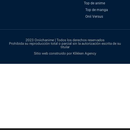
Top de anime
Top de manga
Onii Versus
2023 Oniichanime | Todos los derechos reservados
Prohibida su reproducción total o parcial sin la autorización escrita de su
titular
Sitio web construido por Klikken Agency