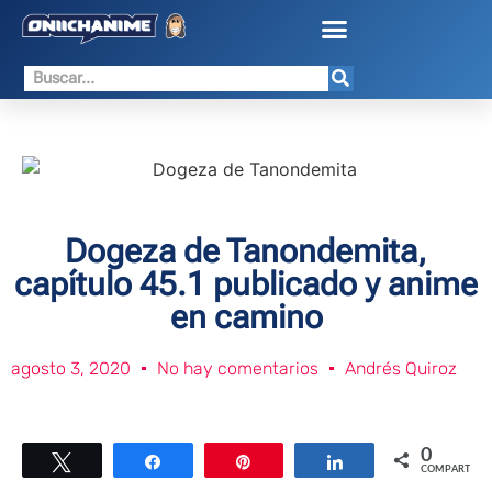
Dogeza de Tanondemita,
capítulo 45.1 publicado y anime
en camino
agosto 3, 2020
No hay comentarios
Andrés Quiroz
0
Twittear
Compartir
Pin
Compartir
COMPARTIR