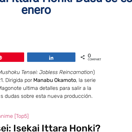
enero
0
Pin
Compartir
COMPARTIR
Mushoku Tensei: Jobless Reincarnation
)
. Dirigida por
Manabu Okamoto
, la serie
agonote ultima detalles para salir a la
s dudas sobre esta nueva producción.
anime [Top5]
i: Isekai Ittara Honki?