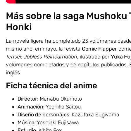
Más sobre la saga Mushoku Te
Honki
La novela ligera ha completado 23 volúmenes desde
mismo año, en mayo, la revista
Comic Flapper
comen
Tensei: Jobless Reincarnation
, ilustrado por
Yuka Fu
volúmenes completados y 66 capítulos publicados. 
inglés.
Ficha técnica del anime
Director
: Manabu Okamoto
Animación
: Yochiko Saitou
Diseño de personajes
: Kazutaka Sugiyama
Música
: Yoshiaki Fujisawa
Estudio
: White Fox