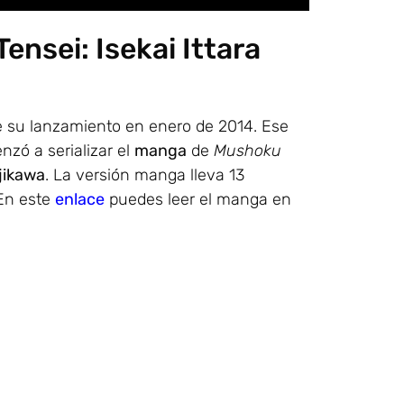
nsei: Isekai Ittara
 su lanzamiento en enero de 2014. Ese
zó a serializar el
manga
de
Mushoku
jikawa
. La versión manga lleva 13
En este
enlace
puedes leer el manga en