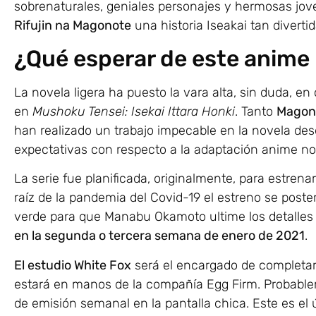
sobrenaturales, geniales personajes y hermosas jove
Rifujin na Magonote
una historia Iseakai tan diverti
¿Qué esperar de este anime 
La novela ligera ha puesto la vara alta, sin duda, en
en
Mushoku Tensei: Isekai Ittara Honki
. Tanto
Magon
han realizado un trabajo impecable en la novela desd
expectativas con respecto a la adaptación anime no
La serie fue planificada, originalmente, para estrena
raíz de la pandemia del Covid-19 el estreno se post
verde para que Manabu Okamoto ultime los detalles 
en la segunda o tercera semana de enero de 2021
.
El estudio White Fox
será el encargado de completar 
estará en manos de la compañía Egg Firm. Probablem
de emisión semanal en la pantalla chica. Este es el úl