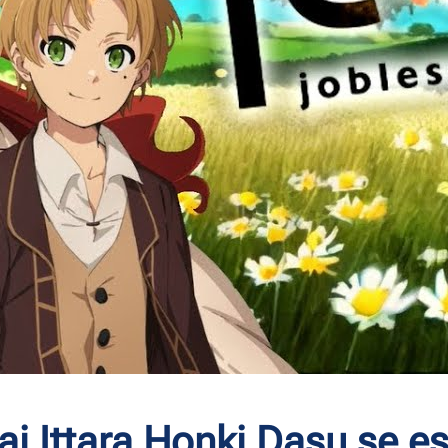
i Ittara Honki Dasu se es