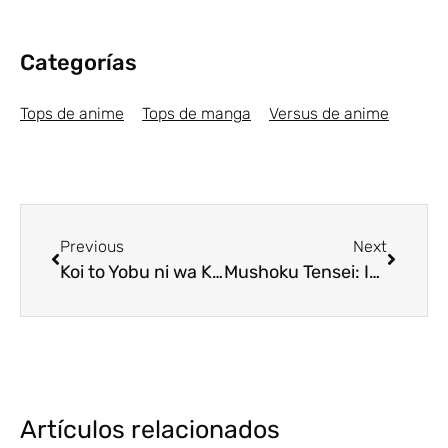
Categorías
Tops de anime
Tops de manga
Versus de anime
Previous
Next
Koi to Yobu ni wa Kimochi Warui se estrenará en la primavera 2021
Mushoku Tensei: Isekai Ittara Honki Dasu se estrenará en enero
Artículos relacionados