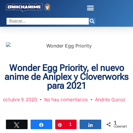
Wonder Egg Priority, el nuevo
anime de Aniplex y Cloverworks
para 2021
octubre 9, 2020
No hay comentarios
Andrés Quiroz
1
Twittear
Compartir
Pin
1
Compartir
COMPARTIR