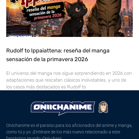
Rudolf to Ippaiattena: reseña del manga
sensación de la primavera 2026
El universo del manga nos sigue sorprendiendo en 2026 con
adaptaciones que rescatan clásicos inolvidables, y uno de
los casos más destacados es Rudolf to
Oniichanime es el paraíso para los aficionados del anime y manga,
como tú y yo. ¡Entérate de los más nuevo relacionado a este
fantástico mundo ¡Onii-chan!