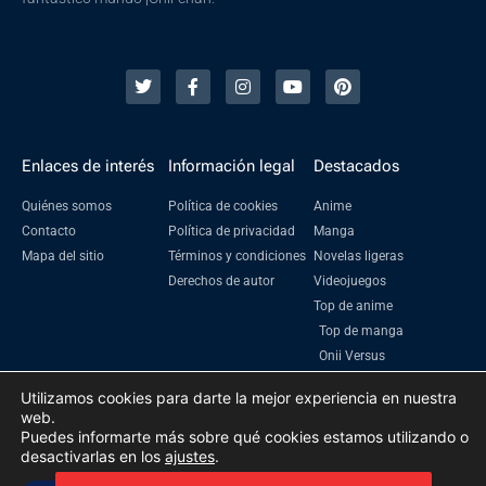
Enlaces de interés
Información legal
Destacados
Quiénes somos
Política de cookies
Anime
Contacto
Política de privacidad
Manga
Mapa del sitio
Términos y condiciones
Novelas ligeras
Derechos de autor
Videojuegos
Top de anime
Top de manga
Onii Versus
Utilizamos cookies para darte la mejor experiencia en nuestra
web.
Puedes informarte más sobre qué cookies estamos utilizando o
2023 Oniichanime | Todos los derechos reservados
desactivarlas en los
ajustes
.
Prohibida su reproducción total o parcial sin la autorización escrita de su
titular