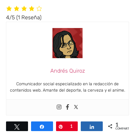
4/5
(1 Reseña)
Andrés Quiroz
Comunicador social especializado en la redacción de
contenidos web. Amante del deporte, la cerveza y el anime.
1
Twittear
Compartir
Pin
1
Compartir
COMPARTIR