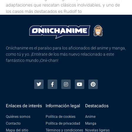
adaptaciones que rescatan clásicos inolvidables, y uno de
los casos más destacados es Rudolf to
Oniichanime es el paraíso para los aficionados del anime y manga,
como tú y yo. ¡Entérate de los más nuevo relacionado a este
fantástico mundo ¡Onii-chan!
Enlaces de interés
Información legal
Destacados
Quiénes somos
Política de cookies
Anime
Contacto
Política de privacidad
Manga
Mapa del sitio
Términos y condiciones
Novelas ligeras