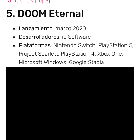
fantasmas [Top5]
5. DOOM Eternal
Lanzamiento
: marzo 2020
Desarrolladores
: id Software
Plataformas
: Nintendo Switch, PlayStation 5,
Project Scarlett, PlayStation 4, Xbox One,
Microsoft Windows, Google Stadia