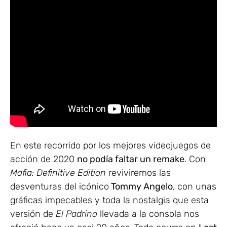
En este recorrido por los mejores videojuegos de
acción de 2020
no podía faltar un remake
. Con
Mafia: Definitive Edition
reviviremos las
desventuras del icónico
Tommy Angelo
, con unas
gráficas impecables y toda la nostalgia que esta
versión de
El Padrino
llevada a la consola nos