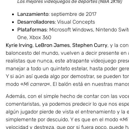
Los mejores videojuegos de deportes (NBA 2K18)
Lanzamiento
: septiembre de 2017
Desarrolladores
: Visual Concepts
Plataformas
: Microsoft Windows, Nintendo Swit
One, Xbox 360
Kyrie Irving
,
LeBron James
,
Stephen Curry
, y la co
baloncesto del mundo, vuelven a decir presente en
realistas que nunca, este atrapante videojuego pr
manejar a todo un quinteto estelar, hasta poder geren
Y si aún así queda algo por demostrar, se pueden to
modo «
Mi carrera
«. El balón está en nuestras manos
Además, con el simple hecho de contar con las vo
comentaristas, ya podemos predecir lo que nos espera:
algún jugador pierde de vista el entrenamiento y la ef
simplemente por descuido. Y es que en el modo «
Mi
velocidad y destreza, que por si fuera poco, puede h