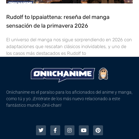
Rudolf to Ippaiattena: reseña del manga
sensación de la primavera 2026
El universo del manga nos sigue sorprendiendo en 2026 con
adaptaciones que rescatan clásicos inolvidables, y uno de
los casos más destacados es Rudolf to
Oniichanime es el paraíso para los aficionados del anime y manga,
como tú y yo. ¡Entérate de los más nuevo relacionado a este
fantástico mundo ¡Onii-chan!