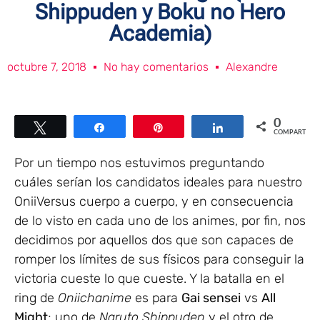
Shippuden y Boku no Hero
Academia)
octubre 7, 2018
No hay comentarios
Alexandre
0
Twittear
Compartir
Pin
Compartir
COMPARTIR
Por un tiempo nos estuvimos preguntando
cuáles serían los candidatos ideales para nuestro
OniiVersus cuerpo a cuerpo, y en consecuencia
de lo visto en cada uno de los animes, por fin, nos
decidimos por aquellos dos que son capaces de
romper los límites de sus físicos para conseguir la
victoria cueste lo que cueste. Y la batalla en el
ring de
Oniichanime
es para
Gai sensei
vs
All
Might
; uno de
Naruto Shippuden
y el otro de