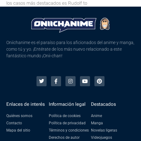
los casos más destacados es Rudolf to
Oniichanime es el paraíso para los aficionados del anime y manga,
como tú y yo. ¡Entérate de los más nuevo relacionado a este
fantástico mundo ¡Onii-chan!
Enlaces de interés
Información legal
Destacados
Quiénes somos
Política de cookies
Anime
Contacto
Política de privacidad
Manga
Mapa del sitio
Términos y condiciones
Novelas ligeras
Derechos de autor
Videojuegos