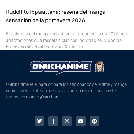
Rudolf to Ippaiattena: reseña del manga
sensación de la primavera 2026
El universo del manga nos sigue sorprendiendo en 2026 con
adaptaciones que rescatan clásicos inolvidables, y uno de
los casos más destacados es Rudolf to
Oniichanime es el paraíso para los aficionados del anime y manga,
como tú y yo. ¡Entérate de los más nuevo relacionado a este
fantástico mundo ¡Onii-chan!