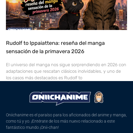
Rudolf to Ippaiattena: reseña del manga
sensación de la primavera 2026
El universo del manga nos sigue sorprendiendo en 2026 con
adaptaciones que rescatan clásicos inolvidables, y uno de
los casos más destacados es Rudolf to
Oniichanime es el paraíso para los aficionados del anime y manga,
como tú y yo. ¡Entérate de los más nuevo relacionado a este
fantástico mundo ¡Onii-chan!