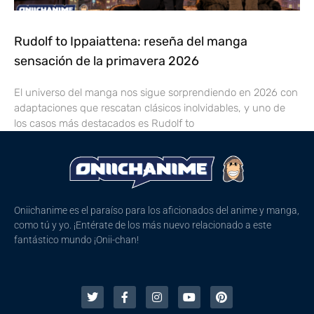
Rudolf to Ippaiattena: reseña del manga
sensación de la primavera 2026
El universo del manga nos sigue sorprendiendo en 2026 con
adaptaciones que rescatan clásicos inolvidables, y uno de
los casos más destacados es Rudolf to
Oniichanime es el paraíso para los aficionados del anime y manga,
como tú y yo. ¡Entérate de los más nuevo relacionado a este
fantástico mundo ¡Onii-chan!