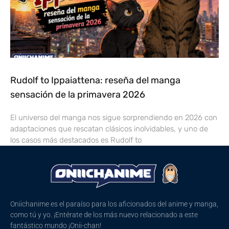
Rudolf to Ippaiattena: reseña del manga
sensación de la primavera 2026
El universo del manga nos sigue sorprendiendo en 2026 con
adaptaciones que rescatan clásicos inolvidables, y uno de
los casos más destacados es Rudolf to
Oniichanime es el paraíso para los aficionados del anime y manga,
como tú y yo. ¡Entérate de los más nuevo relacionado a este
fantástico mundo ¡Onii-chan!