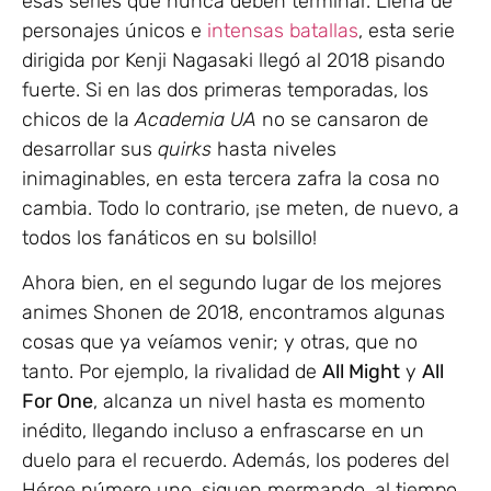
esas series que nunca deben terminar. Llena de
personajes únicos e
intensas batallas
, esta serie
dirigida por Kenji Nagasaki llegó al 2018 pisando
fuerte. Si en las dos primeras temporadas, los
chicos de la
Academia UA
no se cansaron de
desarrollar sus
quirks
hasta niveles
inimaginables, en esta tercera zafra la cosa no
cambia. Todo lo contrario, ¡se meten, de nuevo, a
todos los fanáticos en su bolsillo!
Ahora bien, en el segundo lugar de los mejores
animes Shonen de 2018, encontramos algunas
cosas que ya veíamos venir; y otras, que no
tanto. Por ejemplo, la rivalidad de
All Might
y
All
For One
, alcanza un nivel hasta es momento
inédito, llegando incluso a enfrascarse en un
duelo para el recuerdo. Además, los poderes del
Héroe número uno, siguen mermando, al tiempo