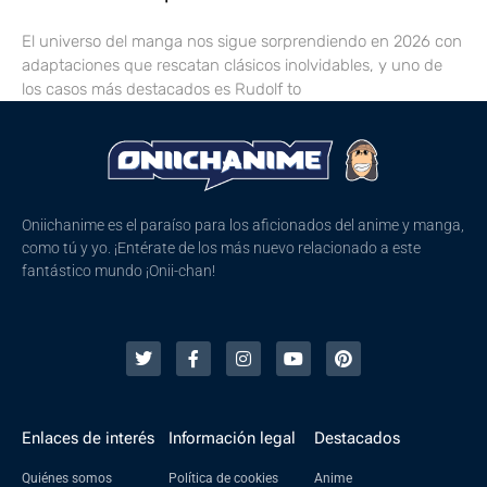
El universo del manga nos sigue sorprendiendo en 2026 con
adaptaciones que rescatan clásicos inolvidables, y uno de
los casos más destacados es Rudolf to
Oniichanime es el paraíso para los aficionados del anime y manga,
como tú y yo. ¡Entérate de los más nuevo relacionado a este
fantástico mundo ¡Onii-chan!
Enlaces de interés
Información legal
Destacados
Quiénes somos
Política de cookies
Anime