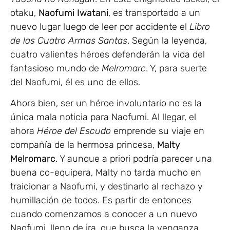
otaku,
Naofumi
Iwatani
, es transportado a un
nuevo lugar luego de leer por accidente el
Libro
de las Cuatro Armas Santas
. Según la leyenda,
cuatro valientes héroes defenderán la vida del
fantasioso mundo de
Melromarc
. Y, para suerte
del Naofumi, él es uno de ellos.
Ahora bien, ser un héroe involuntario no es la
única mala noticia para Naofumi. Al llegar, el
ahora
Héroe del Escudo
emprende su viaje en
compañía de la hermosa princesa,
Malty
Melromarc
. Y aunque a priori podría parecer una
buena co-equipera, Malty no tarda mucho en
traicionar a Naofumi, y destinarlo al rechazo y
humillación de todos. Es partir de entonces
cuando comenzamos a conocer a un nuevo
Naofumi, lleno de ira, que busca la venganza