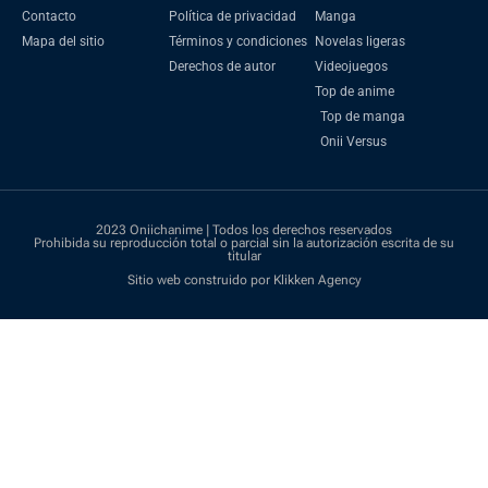
Contacto
Política de privacidad
Manga
Mapa del sitio
Términos y condiciones
Novelas ligeras
Derechos de autor
Videojuegos
Top de anime
Top de manga
Onii Versus
2023 Oniichanime | Todos los derechos reservados
Prohibida su reproducción total o parcial sin la autorización escrita de su
titular
Sitio web construido por Klikken Agency