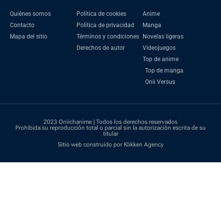
Quiénes somos
Política de cookies
Anime
Contacto
Política de privacidad
Manga
Mapa del sitio
Términos y condiciones
Novelas ligeras
Derechos de autor
Videojuegos
Top de anime
Top de manga
Onii Versus
2023 Oniichanime | Todos los derechos reservados
Prohibida su reproducción total o parcial sin la autorización escrita de su
titular
Sitio web construido por Klikken Agency