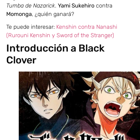
Tumba de Nazarick
.
Yami Sukehiro
contra
Momonga
, ¿quién ganará?
Te puede interesar:
Kenshin contra Nanashi
(Rurouni Kenshin y Sword of the Stranger)
Introducción a Black
Clover