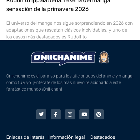
Rudolf to Ippaiattena: reseña del manga
sensación de la primavera 2026
El universo del manga nos sigue sorprendiendo en 2026 con
adaptaciones que rescatan clásicos inolvidables, y uno de
los casos más destacados es Rudolf to
Oniichanime es el paraíso para los aficionados del anime y manga,
como tú y yo. ¡Entérate de los más nuevo relacionado a este
fantástico mundo ¡Onii-chan!
Enlaces de interés
Información legal
Destacados