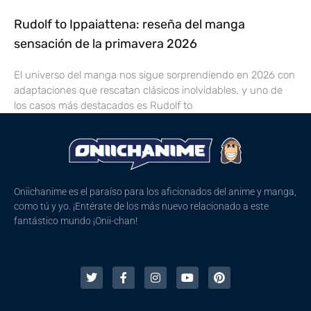
Rudolf to Ippaiattena: reseña del manga
sensación de la primavera 2026
El universo del manga nos sigue sorprendiendo en 2026 con
adaptaciones que rescatan clásicos inolvidables, y uno de
los casos más destacados es Rudolf to
Oniichanime es el paraíso para los aficionados del anime y manga,
como tú y yo. ¡Entérate de los más nuevo relacionado a este
fantástico mundo ¡Onii-chan!