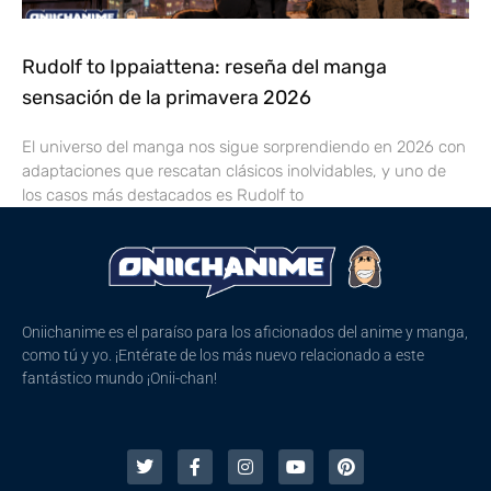
Rudolf to Ippaiattena: reseña del manga
sensación de la primavera 2026
El universo del manga nos sigue sorprendiendo en 2026 con
adaptaciones que rescatan clásicos inolvidables, y uno de
los casos más destacados es Rudolf to
Oniichanime es el paraíso para los aficionados del anime y manga,
como tú y yo. ¡Entérate de los más nuevo relacionado a este
fantástico mundo ¡Onii-chan!