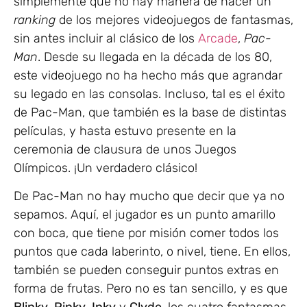
simplemente que no hay manera de hacer un
ranking
de los mejores videojuegos de fantasmas,
sin antes incluir al clásico de los
Arcade
,
Pac-
Man
. Desde su llegada en la década de los 80,
este videojuego no ha hecho más que agrandar
su legado en las consolas. Incluso, tal es el éxito
de Pac-Man, que también es la base de distintas
películas, y hasta estuvo presente en la
ceremonia de clausura de unos Juegos
Olímpicos. ¡Un verdadero clásico!
De Pac-Man no hay mucho que decir que ya no
sepamos. Aquí, el jugador es un punto amarillo
con boca, que tiene por misión comer todos los
puntos que cada laberinto, o nivel, tiene. En ellos,
también se pueden conseguir puntos extras en
forma de frutas. Pero no es tan sencillo, y es que
Blinky
,
Pinky
,
Inky
y
Clyde
, los cuatro fantasmas