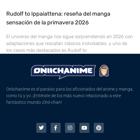
Rudolf to Ippaiattena: reseña del manga
sensación de la primavera 2026
El universo del manga nos sigue sorprendiendo en 2026 con
adaptaciones que rescatan clásicos inolvidables, y uno de
los casos más destacados es Rudolf to
Oniichanime es el paraíso para los aficionados del anime y manga,
como tú y yo. ¡Entérate de los más nuevo relacionado a este
fantástico mundo ¡Onii-chan!