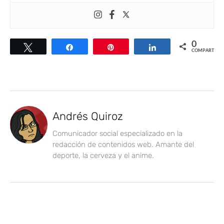
0
Twittear
Compartir
Pin
Compartir
COMPARTIR
Andrés Quiroz
Comunicador social especializado en la
redacción de contenidos web. Amante del
deporte, la cerveza y el anime.