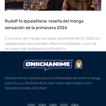
Rudolf to Ippaiattena: reseña del manga
sensación de la primavera 2026
El universo del manga nos sigue sorprendiendo en 2026 con
adaptaciones que rescatan clásicos inolvidables, y uno de
los casos más destacados es Rudolf to
Oniichanime es el paraíso para los aficionados del anime y manga,
como tú y yo. ¡Entérate de los más nuevo relacionado a este
fantástico mundo ¡Onii-chan!